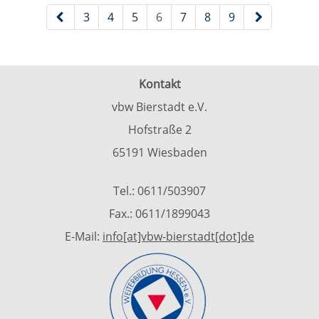
Kursübersicht. Tabellenüberschriften können sortiert wer
Seite 6 von 9
3
4
5
6
7
8
9
Kontakt
vbw Bierstadt e.V.
Hofstraße 2
65191 Wiesbaden
Tel.: 0611/503907
Fax.: 0611/1899043
E-Mail:
info[at]vbw-bierstadt[dot]de