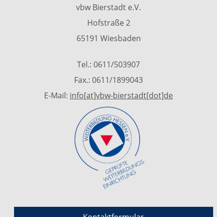
vbw Bierstadt e.V.
Hofstraße 2
65191 Wiesbaden
Tel.: 0611/503907
Fax.: 0611/1899043
E-Mail:
info[at]vbw-bierstadt[dot]de