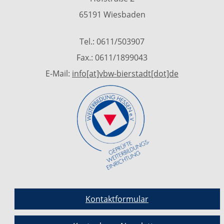
65191 Wiesbaden
Tel.: 0611/503907
Fax.: 0611/1899043
E-Mail:
info[at]vbw-bierstadt[dot]de
Kontaktformular