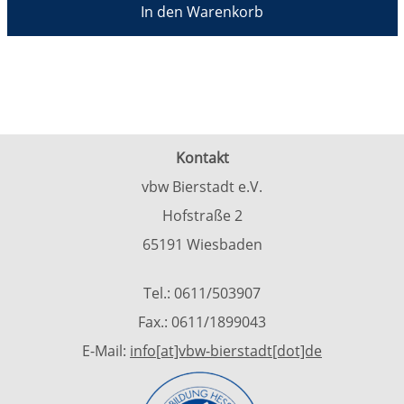
In den Warenkorb
Kontakt
vbw Bierstadt e.V.
Hofstraße 2
65191 Wiesbaden
Tel.: 0611/503907
Fax.: 0611/1899043
E-Mail:
info[at]vbw-bierstadt[dot]de