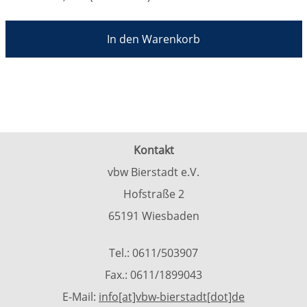
In den Warenkorb
Kontakt
vbw Bierstadt e.V.
Hofstraße 2
65191 Wiesbaden
Tel.: 0611/503907
Fax.: 0611/1899043
E-Mail:
info[at]vbw-bierstadt[dot]de