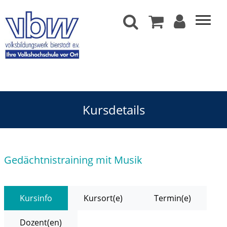
Kursdetails
Gedächtnistraining mit Musik
Kursinfo
Kursort(e)
Termin(e)
Dozent(en)