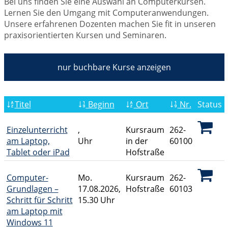
Bei uns finden Sie eine Auswahl an Computerkursen.
Lernen Sie den Umgang mit Computeranwendungen.
Unsere erfahrenen Dozenten machen Sie fit in unseren
praxisorientierten Kursen und Seminaren.
nur buchbare
Kurse anzeigen
Titel
Beginn
Ort
Nr.
Status
Einzelunterricht
,
Kursraum
262-
am Laptop,
Uhr
in der
60100
Tablet oder iPad
Hofstraße
Computer-
Mo.
Kursraum
262-
Grundlagen –
17.08.2026,
Hofstraße
60103
Schritt für Schritt
15.30 Uhr
am Laptop mit
Windows 11