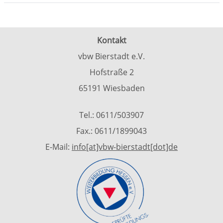
Kursübersicht. Tabellenüberschriften können sortiert wer
Kontakt
vbw Bierstadt e.V.
Hofstraße 2
65191 Wiesbaden
Tel.: 0611/503907
Fax.: 0611/1899043
E-Mail:
info[at]vbw-bierstadt[dot]de