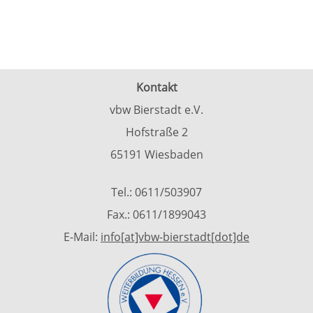
Kontakt
vbw Bierstadt e.V.
Hofstraße 2
65191 Wiesbaden
Tel.: 0611/503907
Fax.: 0611/1899043
E-Mail:
info[at]vbw-bierstadt[dot]de