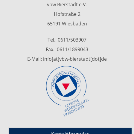
vbw Bierstadt e.V.
Hofstraße 2
65191 Wiesbaden
Tel.: 0611/503907
Fax.: 0611/1899043
E-Mail:
info[at]vbw-bierstadt[dot]de