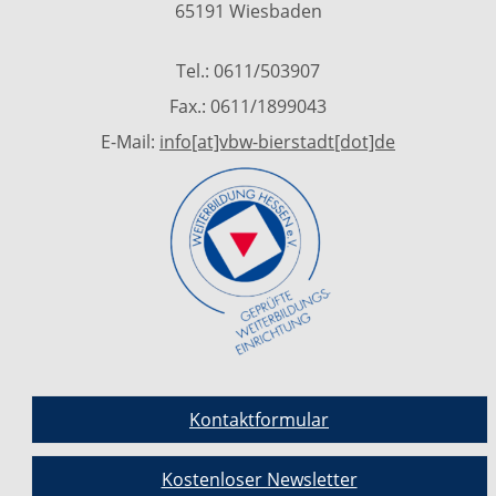
65191 Wiesbaden
Tel.: 0611/503907
Fax.: 0611/1899043
E-Mail:
info[at]vbw-bierstadt[dot]de
Kontaktformular
Kostenloser Newsletter