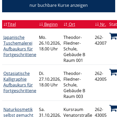
nur buchbare
Kurse anzeigen
Titel
Beginn
Ort
Nr.
Sta
Japanische
Mo.
Theodor-
262-
Tuschemalerei
26.10.2026,
Fliedner-
42007
Aufbaukurs für
18.00 Uhr
Schule,
Fortgeschrittene
Gebäude B
Raum 001
Ostasiatische
Di.
Theodor-
262-
Kalligraphie
27.10.2026,
Fliedner-
42005
Aufbaukurs für
18.00 Uhr
Schule,
Fortgeschrittene
Gebäude B
Raum 003
Naturkosmetik
Sa.
Kursraum
262-
selbst gemacht
31.10.2026,
Venatorstraße
43005