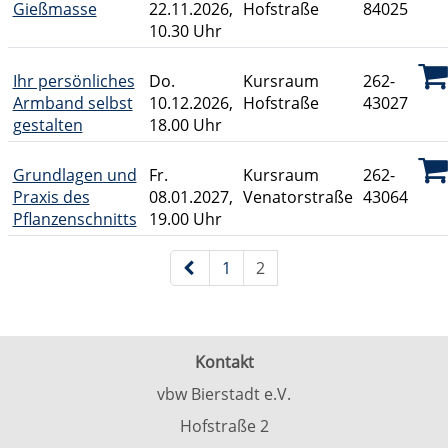
Gießmasse
22.11.2026,
Hofstraße
84025
10.30 Uhr
Ihr persönliches
Do.
Kursraum
262-
Armband selbst
10.12.2026,
Hofstraße
43027
gestalten
18.00 Uhr
Grundlagen und
Fr.
Kursraum
262-
Praxis des
08.01.2027,
Venatorstraße
43064
Pflanzenschnitts
19.00 Uhr
Kursübersicht. Tabellenüberschriften können sortiert wer
Seite 2 von 2
1
2
Kontakt
vbw Bierstadt e.V.
Hofstraße 2