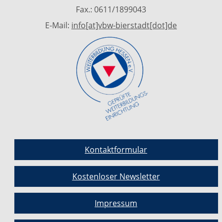
Fax.: 0611/1899043
E-Mail:
info[at]vbw-bierstadt[dot]de
Kontaktformular
Kostenloser Newsletter
Impressum