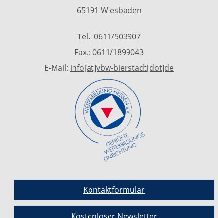
65191 Wiesbaden
Tel.: 0611/503907
Fax.: 0611/1899043
E-Mail:
info[at]vbw-bierstadt[dot]de
Kontaktformular
Kostenloser Newsletter