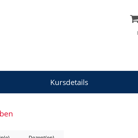
Kursdetails
ben
n(e)
Dozent(en)