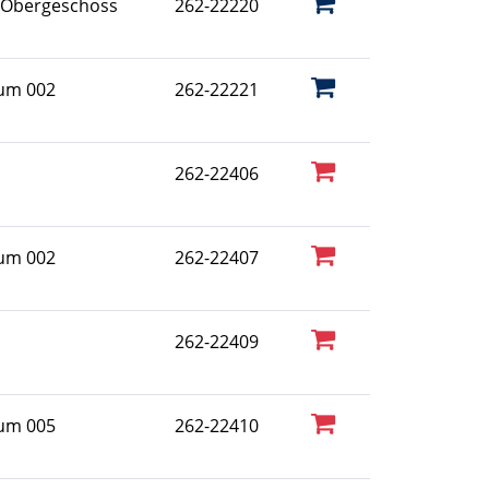
 Obergeschoss
262-22220
aum 002
262-22221
262-22406
aum 002
262-22407
262-22409
aum 005
262-22410