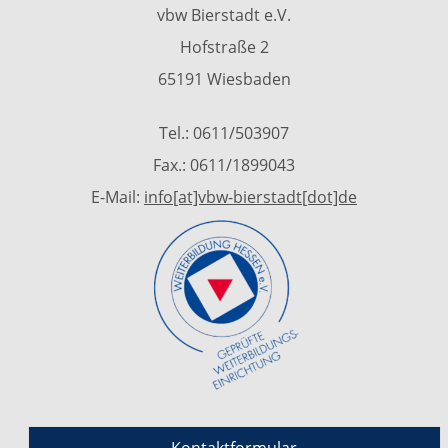
vbw Bierstadt e.V.
Hofstraße 2
65191 Wiesbaden
Tel.: 0611/503907
Fax.: 0611/1899043
E-Mail:
info[at]vbw-bierstadt[dot]de