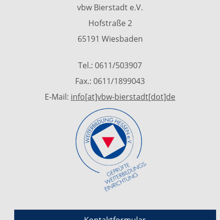
vbw Bierstadt e.V.
Hofstraße 2
65191 Wiesbaden
Tel.: 0611/503907
Fax.: 0611/1899043
E-Mail:
info[at]vbw-bierstadt[dot]de