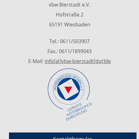
vbw Bierstadt e.V.
Hofstraße 2
65191 Wiesbaden
Tel.: 0611/503907
Fax.: 0611/1899043
E-Mail:
info[at]vbw-bierstadt[dot]de