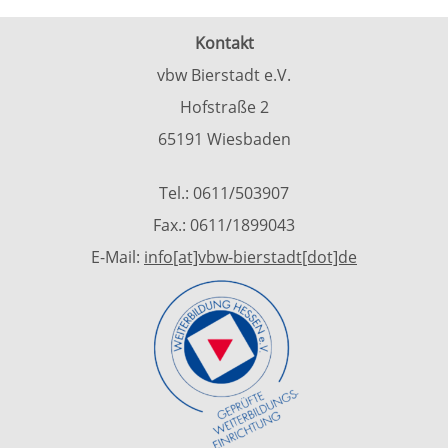
Kontakt
vbw Bierstadt e.V.
Hofstraße 2
65191 Wiesbaden
Tel.: 0611/503907
Fax.: 0611/1899043
E-Mail:
info[at]vbw-bierstadt[dot]de