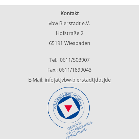
Kontakt
vbw Bierstadt e.V.
Hofstraße 2
65191 Wiesbaden
Tel.: 0611/503907
Fax.: 0611/1899043
E-Mail:
info[at]vbw-bierstadt[dot]de