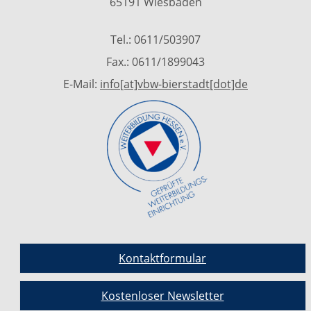
65191 Wiesbaden
Tel.: 0611/503907
Fax.: 0611/1899043
E-Mail:
info[at]vbw-bierstadt[dot]de
Kontaktformular
Kostenloser Newsletter