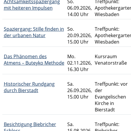
Achtsamkeitsspaziergang
So.
Treffpunkt:
mit heiteren Impulsen
06.09.2026,
Apothekergarte
14.00 Uhr
Wiesbaden
Spaziergang: Stille finden in
So.
Treffpunkt:
der urbanen Natur
20.09.2026,
Apothekergarte
15.00 Uhr
Wiesbaden
Das Phänomen des
Mo.
Kursraum
Atmens – Buteyko Methode
02.11.2026,
Venatorstraße
16.30 Uhr
Historischer Rundgang
Sa.
Treffpunkt: vor
durch Bierstadt
26.09.2026,
der
15.00 Uhr
Evangelischen
Kirche in
Bierstadt
Besichtigung Biebricher
Sa.
Treffpunkt:
Schloss
15.08.2026,
Biebricher