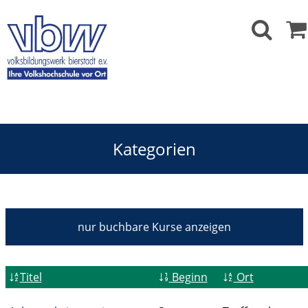
Kategorien
Reisen, Rundgänge und Besichtigungen
nur buchbare
Kurse anzeigen
Titel
Beginn
Ort