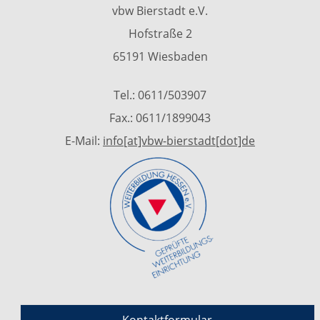
vbw Bierstadt e.V.
Hofstraße 2
65191 Wiesbaden
Tel.: 0611/503907
Fax.: 0611/1899043
E-Mail:
info[at]vbw-bierstadt[dot]de