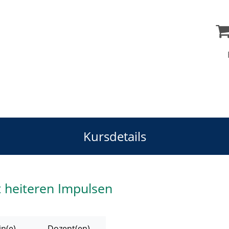
Kursdetails
 heiteren Impulsen
n(e)
Dozent(en)