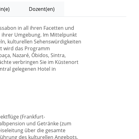
n(e)
Dozent(en)
ssabon in all ihren Facetten und
ts ihrer Umgebung. Im Mittelpunkt
eln, kulturellen Sehenswürdigkeiten
zt wird das Programm
aça, Nazaré, Óbidos, Sintra,
ächte verbringen Sie im Küstenort
entral gelegenen Hotel in
ektflüge (Frankfurt-
 Halbpension und Getränke (zum
iseleitung über die gesamte
führung des kulturellen Angebots,