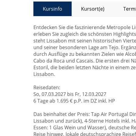
Kursinfo
Kursort(e)
Termi
Entdecken Sie die faszinierende Metropole Li
erleben Sie zugleich die schönsten Highligh
steht Lissabon mit seinen historischen Viert
und seiner besonderen Lage am Tejo. Ergän
durch Ausflüge zu bekannten Zielen wie Alcob
Cabo da Roca und Cascais. Die ersten drei N
Estoril, die beiden letzten Nächte in einem z
Lissabon.
Reisedaten:
So, 07.03.2027 bis Fr, 12.03.2027
6 Tage ab 1.695 € p.P. im DZ inkl. HP
Das beinhaltet der Preis: Tap Air Portugal Dir
Lissabon und zurück), 4-Sterne Hotels inkl.
Essen: 1 Glas Wein und Wasser), deutsche Re
Reise hinweg, lokale deutschsprachige Reise