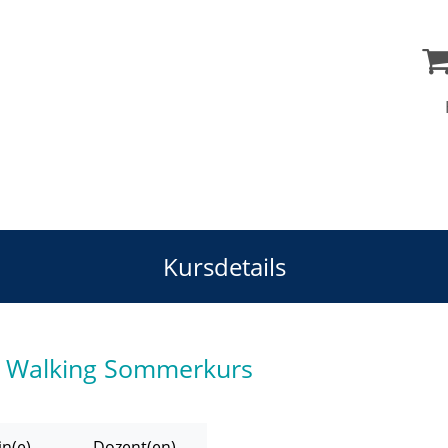
Kursdetails
ic Walking Sommerkurs
n(e)
Dozent(en)