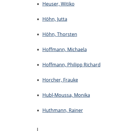
Heuser, Witiko
Höhn, Jutta
Höhn, Thorsten
Hoffmann, Michaela
Hoffmann, Philipp Richard
Horcher, Frauke
Hubl-Moussa, Monika
Huthmann, Rainer
J