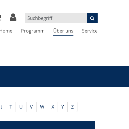
Home
Programm
Über uns
Service
:
sten:
uflisten:
en auflisten:
staben auflisten:
em Anfangsbuchstaben:
fangsbuchstaben auflisten:
em Anfangsbuchstaben auflisten:
gendem Anfangsbuchstaben auflisten:
t folgendem Anfangsbuchstaben auflisten:
n mit folgendem Anfangsbuchstaben auflisten:
enten mit folgendem Anfangsbuchstaben auflisten:
ur Dozenten mit folgendem Anfangsbuchstaben auflisten:
Nur Dozenten mit folgendem Anfangsbuchstaben auflis
Es gibt keine Dozenten mit folgendem Anfangsbuc
Nur Dozenten mit folgendem Anfangsbuchstab
Nur Dozenten mit folgendem Anfangsbuch
Es gibt keine Dozenten mit folgen
Es gibt keine Dozenten mit fo
Nur Dozenten mit folgend
t
T
U
V
W
X
Y
Z