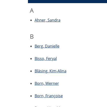
A
Ahner, Sandra
B
Berg, Danielle
Bisso, Feryal
Bläsing, Kim-Alina
Born, Werner
Born, Françoise