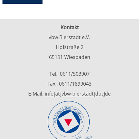
Kontakt
vbw Bierstadt e.V.
Hofstraße 2
65191 Wiesbaden
Tel.: 0611/503907
Fax.: 0611/1899043
E-Mail:
info[at]vbw-bierstadt[dot]de